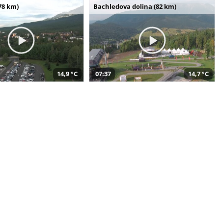
78 km)
Bachledova dolina (82 km)
14,9 °C
07:37
14,7 °C