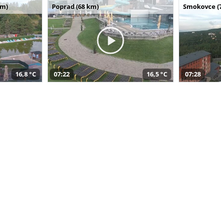
km)
Poprad (68 km)
Smokovce (
16,8 °C
07:22
16,5 °C
07:28