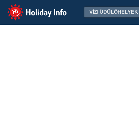
Holiday Info
VÍZI ÜDÜLŐHELYEK