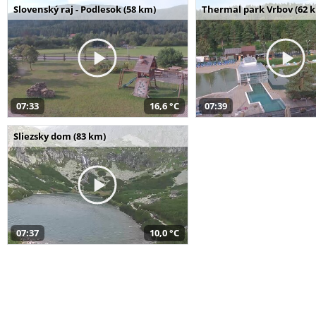
Slovenský raj - Podlesok (58 km)
Thermal park Vrbov (62 
07:33
16,6 °C
07:39
Sliezsky dom (83 km)
07:37
10,0 °C