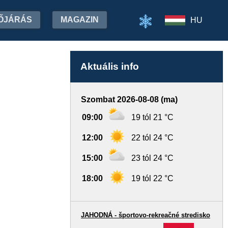
ŐJÁRÁS
MAGAZIN
HU
Aktuális info
Szombat 2026-08-08 (ma)
09:00
19 tól 21 °C
12:00
22 tól 24 °C
15:00
23 tól 24 °C
18:00
19 tól 22 °C
JAHODNÁ - športovo-rekreačné stredisko
-