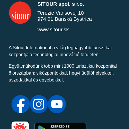
SITOUR spol. s r.o.
Terézie Vansovej 10
974 01 Banská Bystrica
www.sitour.sk
A Sitour International a világ legnagyobb turisztikai
központja a technológiai innováció területén.
Együttműködünk több mint 1000 turisztikai központtal
8 országban: síközpontokkal, hegyi üdülőhelyekkel,
uszodákkal és egyebekkel.