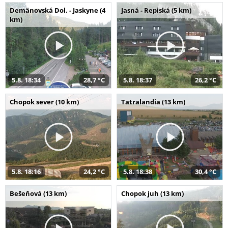
Demänovská Dol. - Jaskyne (4
Jasná - Repiská (5 km)
km)
5.8. 18:34
28,7 °C
5.8. 18:37
26,2 °C
Chopok sever (10 km)
Tatralandia (13 km)
5.8. 18:16
24,2 °C
5.8. 18:38
30,4 °C
Bešeňová (13 km)
Chopok juh (13 km)