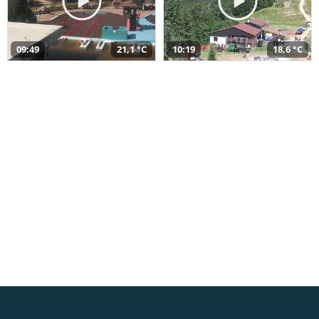
09:49
21,1 °C
10:19
18,6 °C