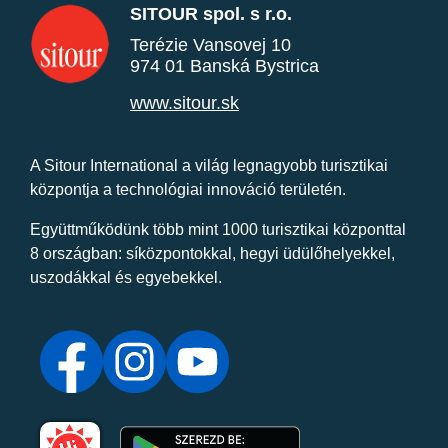
SITOUR spol. s r.o.
Terézie Vansovej 10
974 01 Banská Bystrica
www.sitour.sk
A Sitour International a világ legnagyobb turisztikai
központja a technológiai innováció területén.
Együttműködünk több mint 1000 turisztikai központtal
8 országban: síközpontokkal, hegyi üdülőhelyekkel,
uszodákkal és egyebekkel.