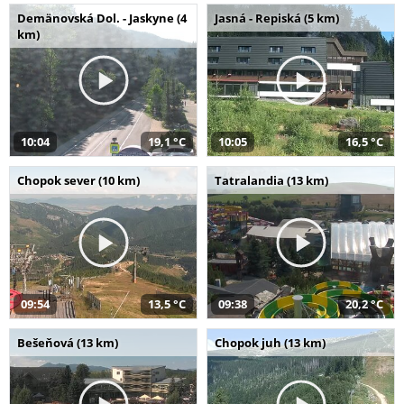
Demänovská Dol. - Jaskyne (4
Jasná - Repiská (5 km)
km)
10:04
19,1 °C
10:05
16,5 °C
Chopok sever (10 km)
Tatralandia (13 km)
09:54
13,5 °C
09:38
20,2 °C
Bešeňová (13 km)
Chopok juh (13 km)