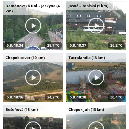
Demänovská Dol. - Jaskyne (4
Jasná - Repiská (5 km)
km)
5.8. 18:34
28,7 °C
5.8. 18:37
26,2 °C
Chopok sever (10 km)
Tatralandia (13 km)
5.8. 18:16
24,2 °C
5.8. 18:38
30,4 °C
Bešeňová (13 km)
Chopok juh (13 km)