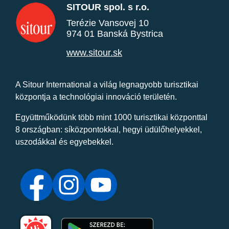
SITOUR spol. s r.o.
Terézie Vansovej 10
974 01 Banská Bystrica
www.sitour.sk
A Sitour International a világ legnagyobb turisztikai
központja a technológiai innováció területén.
Együttműködünk több mint 1000 turisztikai központtal
8 országban: síközpontokkal, hegyi üdülőhelyekkel,
uszodákkal és egyebekkel.