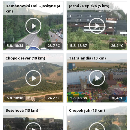
Demänovská Dol. - Jaskyne (4
Jasná - Repiská (5 km)
km)
5.8. 18:34
28,7 °C
5.8. 18:37
26,2 °C
Chopok sever (10 km)
Tatralandia (13 km)
5.8. 18:16
24,2 °C
5.8. 18:38
30,4 °C
Bešeňová (13 km)
Chopok juh (13 km)