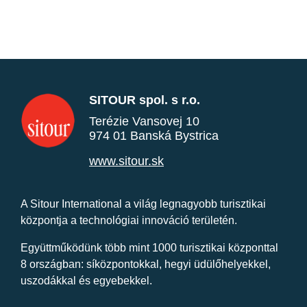
SITOUR spol. s r.o.
Terézie Vansovej 10
974 01 Banská Bystrica
www.sitour.sk
A Sitour International a világ legnagyobb turisztikai
központja a technológiai innováció területén.
Együttműködünk több mint 1000 turisztikai központtal
8 országban: síközpontokkal, hegyi üdülőhelyekkel,
uszodákkal és egyebekkel.