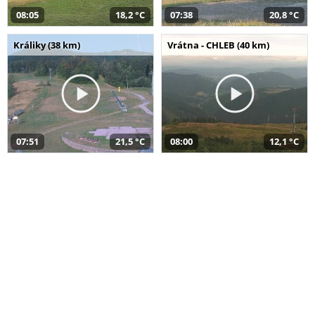
08:05
18,2 °C
07:38
20,8 °C
Králiky (38 km)
Vrátna - CHLEB (40 km)
07:51
21,5 °C
08:00
12,1 °C