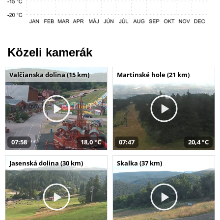
Közeli kamerák
Valčianska dolina (15 km)
Martinské hole (21 km)
07:58
18,0 °C
07:47
20,4 °C
Jasenská dolina (30 km)
Skalka (37 km)