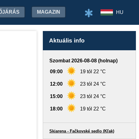
ŐJÁRÁS
MAGAZIN
HU
Aktuális info
Szombat 2026-08-08 (holnap)
09:00
19 tól 22 °C
12:00
23 tól 24 °C
15:00
23 tól 24 °C
18:00
19 tól 22 °C
Skiarena - Fačkovské sedlo (Kľak)