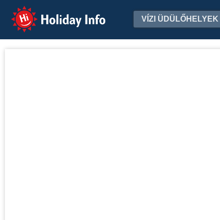
Holiday Info
VÍZI ÜDÜLŐHELYEK