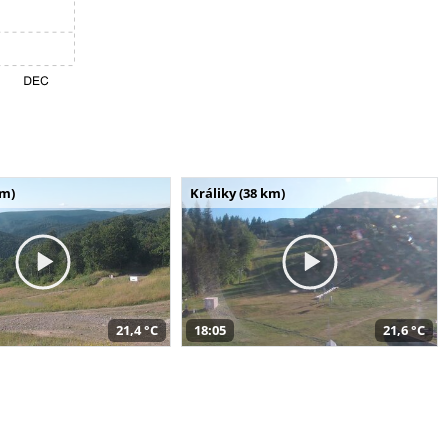
km)
Králiky (38 km)
21,4 °C
18:05
21,6 °C