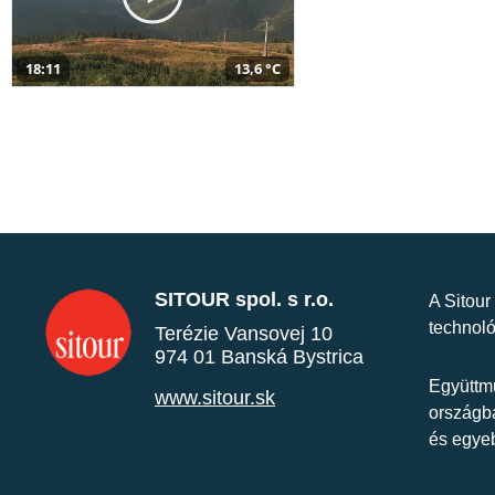
18:11
13,6 °C
SITOUR spol. s r.o.
A Sitour
technoló
Terézie Vansovej 10
974 01 Banská Bystrica
Együttmű
www.sitour.sk
országba
és egye