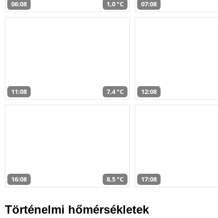
06:08
1,0 °C
07:08
11:08
7,4 °C
12:08
16:08
8,5 °C
17:08
Történelmi hőmérsékletek