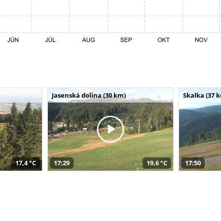
Jasenská dolina (30 km)
Skalka (37 
17,4 °C
17:29
19,6 °C
17:50