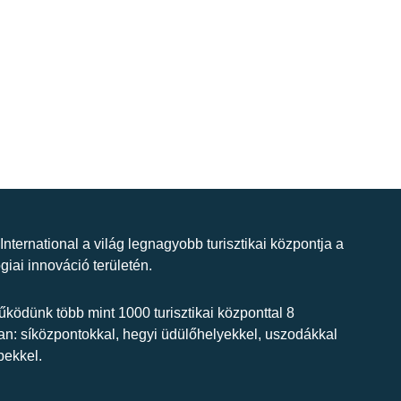
 International a világ legnagyobb turisztikai központja a
giai innováció területén.
ködünk több mint 1000 turisztikai központtal 8
n: síközpontokkal, hegyi üdülőhelyekkel, uszodákkal
bekkel.