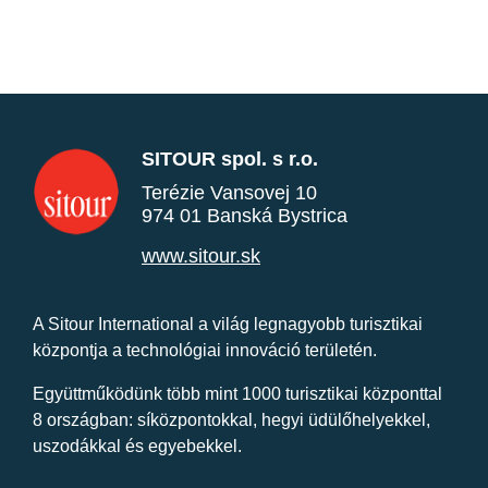
SITOUR spol. s r.o.
Terézie Vansovej 10
974 01 Banská Bystrica
www.sitour.sk
A Sitour International a világ legnagyobb turisztikai
központja a technológiai innováció területén.
Együttműködünk több mint 1000 turisztikai központtal
8 országban: síközpontokkal, hegyi üdülőhelyekkel,
uszodákkal és egyebekkel.