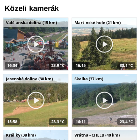
Közeli kamerák
Valčianska dolina (15 km)
Martinské hole (21 km)
16:34
23,9 °C
16:15
33,1 °C
Jasenská dolina (30 km)
Skalka (37 km)
15:58
23,3 °C
16:11
23,4 °C
Králiky (38 km)
Vrátna - CHLEB (40 km)