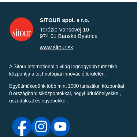
SITOUR spol. s r.o.
Terézie Vansovej 10
974 01 Banská Bystrica
www.sitour.sk
A Sitour International a világ legnagyobb turisztikai
központja a technológiai innováció területén.
Együttműködünk több mint 1000 turisztikai központtal
8 országban: síközpontokkal, hegyi üdülőhelyekkel,
uszodákkal és egyebekkel.