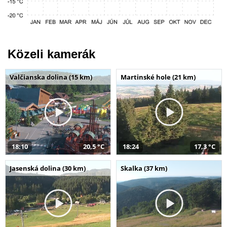
Közeli kamerák
Valčianska dolina (15 km)
Martinské hole (21 km)
18:10
20,5 °C
18:24
17,3 °C
Jasenská dolina (30 km)
Skalka (37 km)