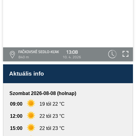
13:08
FAČKOVSKÉ SEDLO-KĽAK
840 m
10. 4. 2026
Aktuális info
Szombat 2026-08-08 (holnap)
09:00
19 tól 22 °C
12:00
22 tól 23 °C
15:00
22 tól 23 °C