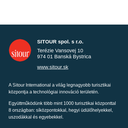
SITOUR spol. s r.o.
Terézie Vansovej 10
974 01 Banská Bystrica
www.sitour.sk
A Sitour International a világ legnagyobb turisztikai
központja a technológiai innováció területén.
Együttműködünk több mint 1000 turisztikai központtal
8 országban: síközpontokkal, hegyi üdülőhelyekkel,
uszodákkal és egyebekkel.