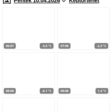
Péntek 10.04.2026
Képtörténet
06:07
-3,6 °C
07:08
-2,3 °C
08:08
-0,1 °C
09:08
1,4 °C