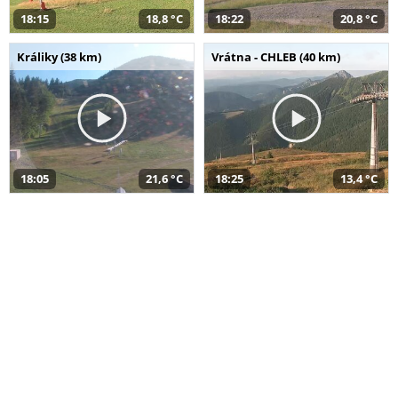
18:15
18,8 °C
18:22
20,8 °C
Králiky (38 km)
Vrátna - CHLEB (40 km)
18:05
21,6 °C
18:25
13,4 °C