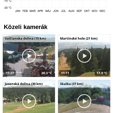
Közeli kamerák
Valčianska dolina (15 km)
Martinské hole (21 km)
11:27
20,3 °C
11:11
17,9 °C
Jasenská dolina (30 km)
Skalka (37 km)