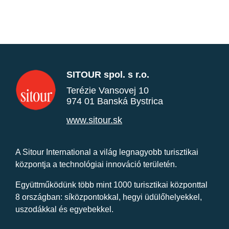
SITOUR spol. s r.o.
Terézie Vansovej 10
974 01 Banská Bystrica
www.sitour.sk
A Sitour International a világ legnagyobb turisztikai
központja a technológiai innováció területén.
Együttműködünk több mint 1000 turisztikai központtal
8 országban: síközpontokkal, hegyi üdülőhelyekkel,
uszodákkal és egyebekkel.