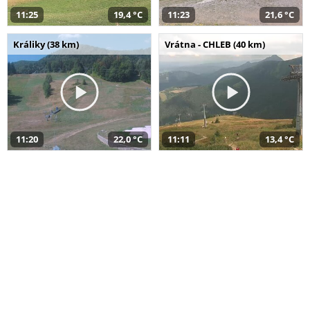
11:25
19,4 °C
11:23
21,6 °C
Králiky (38 km)
Vrátna - CHLEB (40 km)
11:20
22,0 °C
11:11
13,4 °C