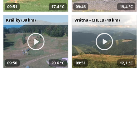
09:51
17,4 °C
09:46
19,4 °C
Králiky (38 km)
Vrátna - CHLEB (40 km)
09:50
20,6 °C
09:51
12,1 °C