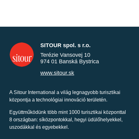
SITOUR spol. s r.o.
Terézie Vansovej 10
974 01 Banská Bystrica
www.sitour.sk
A Sitour International a világ legnagyobb turisztikai
központja a technológiai innováció területén.
Együttműködünk több mint 1000 turisztikai központtal
8 országban: síközpontokkal, hegyi üdülőhelyekkel,
uszodákkal és egyebekkel.