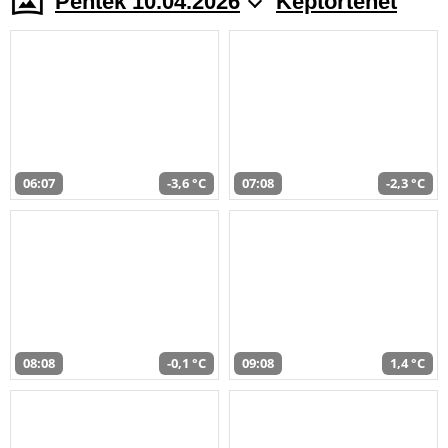
Péntek 10.04.2026
Képtörténet
06:07
-3,6 °C
07:08
-2,3 °C
08:08
-0,1 °C
09:08
1,4 °C