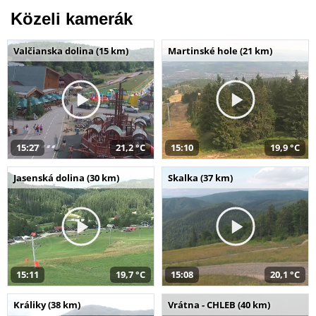
Közeli kamerák
Valčianska dolina (15 km)
Martinské hole (21 km)
15:27
21,2 °C
15:10
19,9 °C
Jasenská dolina (30 km)
Skalka (37 km)
15:11
19,7 °C
15:08
20,1 °C
Králiky (38 km)
Vrátna - CHLEB (40 km)