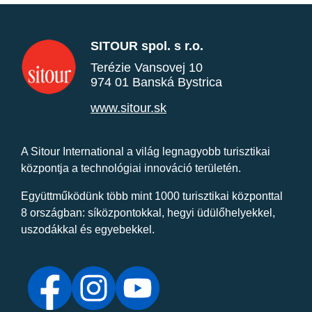
SITOUR spol. s r.o.
Terézie Vansovej 10
974 01 Banská Bystrica
www.sitour.sk
A Sitour International a világ legnagyobb turisztikai
központja a technológiai innováció területén.
Együttműködünk több mint 1000 turisztikai központtal
8 országban: síközpontokkal, hegyi üdülőhelyekkel,
uszodákkal és egyebekkel.