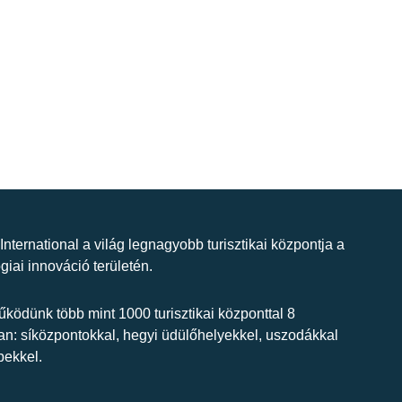
 International a világ legnagyobb turisztikai központja a
giai innováció területén.
ködünk több mint 1000 turisztikai központtal 8
n: síközpontokkal, hegyi üdülőhelyekkel, uszodákkal
bekkel.