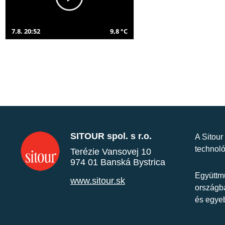
7.8. 20:52
9,8 °C
SITOUR spol. s r.o.
A Sitour
technoló
Terézie Vansovej 10
974 01 Banská Bystrica
Együttmű
www.sitour.sk
országba
és egye