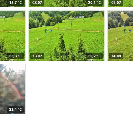
18,7 °C
08:07
20,1 °C
09:07
22,8 °C
13:07
20,7 °C
14:08
22,4 °C