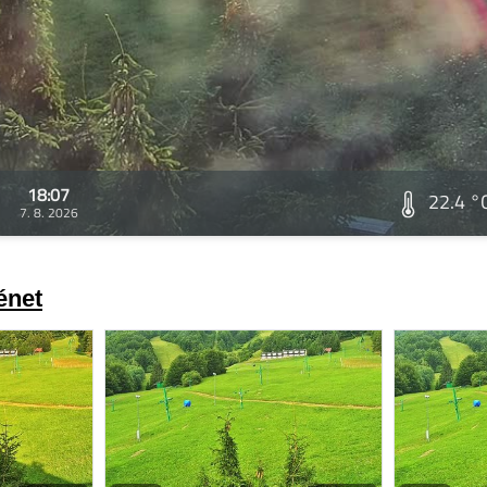
18:07
22.4 °
7. 8. 2026
énet