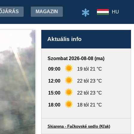
ŐJÁRÁS
MAGAZIN
HU
Aktuális info
Szombat 2026-08-08 (ma)
09:00
19 tól 21 °C
12:00
22 tól 23 °C
15:00
22 tól 23 °C
18:00
18 tól 21 °C
Skiarena - Fačkovské sedlo (Kľak)