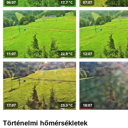
06:07
17,7 °C
07:07
11:07
22,9 °C
12:07
17:07
23,3 °C
18:07
Történelmi hőmérsékletek