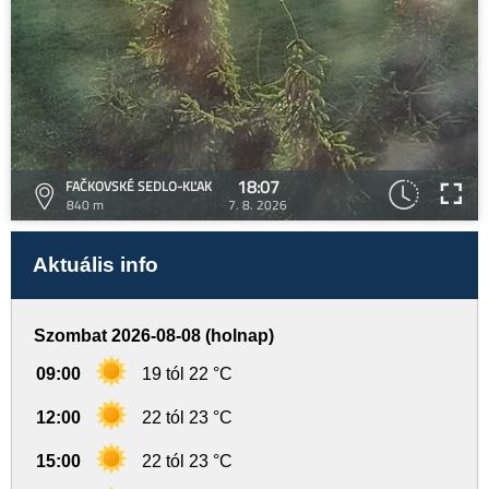
18:07
FAČKOVSKÉ SEDLO-KĽAK
840 m
7. 8. 2026
Aktuális info
Szombat 2026-08-08 (holnap)
09:00
19 tól 22 °C
12:00
22 tól 23 °C
15:00
22 tól 23 °C