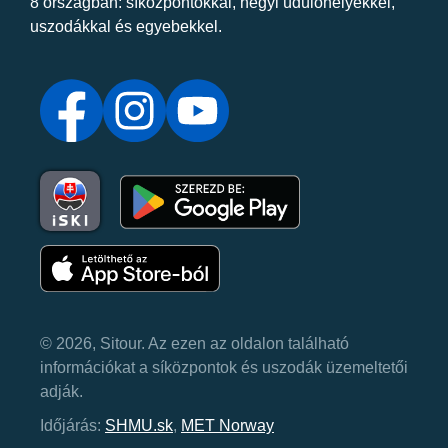
8 országban: síközpontokkal, hegyi üdülőhelyekkel,
uszodákkal és egyebekkel.
© 2026, Sitour. Az ezen az oldalon található
információkat a síközpontok és uszodák üzemeltetői
adják.
Időjárás:
SHMU.sk
,
MET Norway