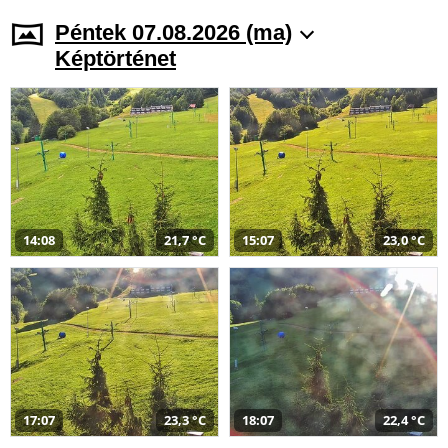
Péntek 07.08.2026 (ma)
Képtörténet
14:08
21,7 °C
15:07
23,0 °C
17:07
23,3 °C
18:07
22,4 °C