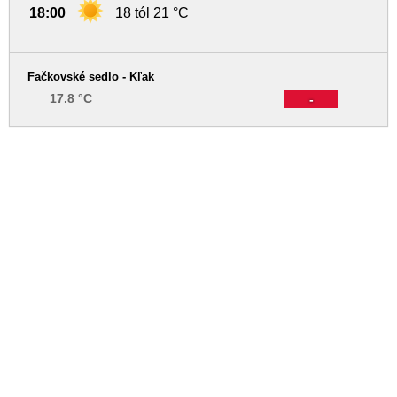
18:00
18 tól 21 °C
Fačkovské sedlo - Kľak
17.8 °C
-