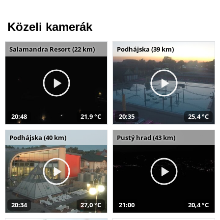
Közeli kamerák
Salamandra Resort (22 km)
Podhájska (39 km)
20:48
21,9 °C
20:35
25,4 °C
Podhájska (40 km)
Pustý hrad (43 km)
20:34
27,0 °C
21:00
20,4 °C