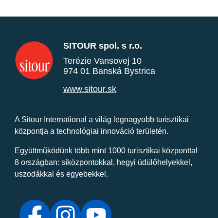
SITOUR spol. s r.o.
Terézie Vansovej 10
974 01 Banská Bystrica
www.sitour.sk
A Sitour International a világ legnagyobb turisztikai
központja a technológiai innováció területén.
Együttműködünk több mint 1000 turisztikai központtal
8 országban: síközpontokkal, hegyi üdülőhelyekkel,
uszodákkal és egyebekkel.