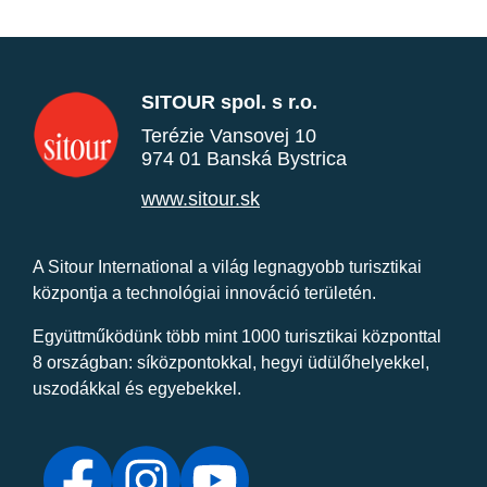
SITOUR spol. s r.o.
Terézie Vansovej 10
974 01 Banská Bystrica
www.sitour.sk
A Sitour International a világ legnagyobb turisztikai
központja a technológiai innováció területén.
Együttműködünk több mint 1000 turisztikai központtal
8 országban: síközpontokkal, hegyi üdülőhelyekkel,
uszodákkal és egyebekkel.