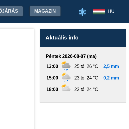
ŐJÁRÁS
MAGAZIN
HU
Aktuális info
Péntek 2026-08-07 (ma)
13:00
25 tól 26 °C
2,5 mm
15:00
23 tól 24 °C
0,2 mm
18:00
22 tól 24 °C