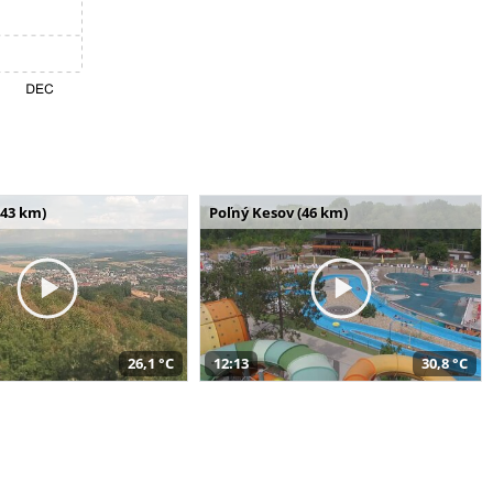
(43 km)
Poľný Kesov (46 km)
26,1 °C
12:13
30,8 °C