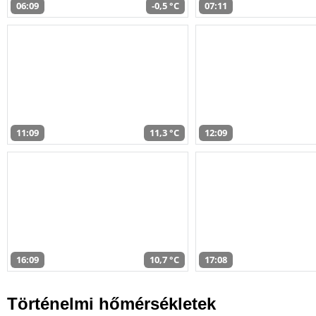
06:09
-0,5 °C
07:11
11:09
11,3 °C
12:09
16:09
10,7 °C
17:08
Történelmi hőmérsékletek