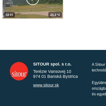
12:31
23,2 °C
SITOUR spol. s r.o.
A Sitour
technoló
Terézie Vansovej 10
974 01 Banská Bystrica
Együttmű
www.sitour.sk
országba
és egye