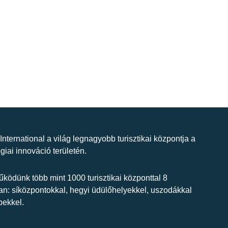
 International a világ legnagyobb turisztikai központja a
giai innováció területén.
ködünk több mint 1000 turisztikai központtal 8
n: síközpontokkal, hegyi üdülőhelyekkel, uszodákkal
bekkel.