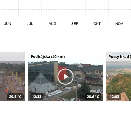
Podhájska (40 km)
Pustý hrad 
29,5 °C
12:33
28,6 °C
12:03