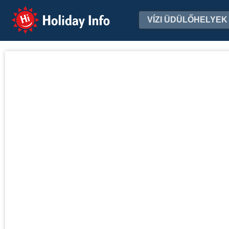
Holiday Info
VÍZI ÜDÜLŐHELYEK