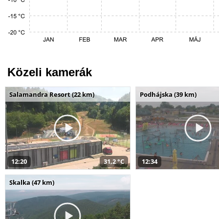
Közeli kamerák
Salamandra Resort (22 km)
Podhájska (39 km)
12:20
31,2 °C
12:34
Skalka (47 km)