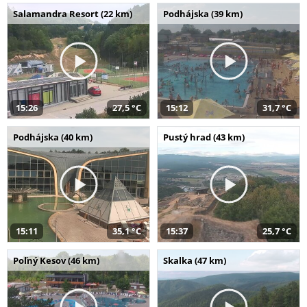
Salamandra Resort (22 km)
Podhájska (39 km)
15:26
27,5 °C
15:12
31,7 °C
Podhájska (40 km)
Pustý hrad (43 km)
15:11
35,1 °C
15:37
25,7 °C
Poľný Kesov (46 km)
Skalka (47 km)