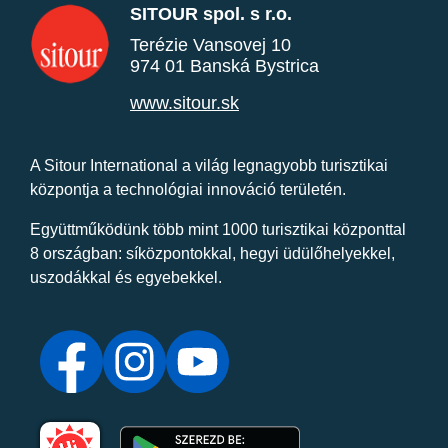
SITOUR spol. s r.o.
Terézie Vansovej 10
974 01 Banská Bystrica
www.sitour.sk
A Sitour International a világ legnagyobb turisztikai
központja a technológiai innováció területén.
Együttműködünk több mint 1000 turisztikai központtal
8 országban: síközpontokkal, hegyi üdülőhelyekkel,
uszodákkal és egyebekkel.