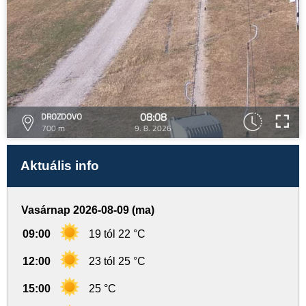
08:08
DROZDOVO
700 m
9. 8. 2026
Aktuális info
Vasárnap 2026-08-09 (ma)
09:00
19 tól 22 °C
12:00
23 tól 25 °C
15:00
25 °C