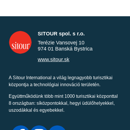
SITOUR spol. s r.o.
Terézie Vansovej 10
974 01 Banská Bystrica
www.sitour.sk
A Sitour International a világ legnagyobb turisztikai
központja a technológiai innováció területén.
Együttműködünk több mint 1000 turisztikai központtal
8 országban: síközpontokkal, hegyi üdülőhelyekkel,
uszodákkal és egyebekkel.