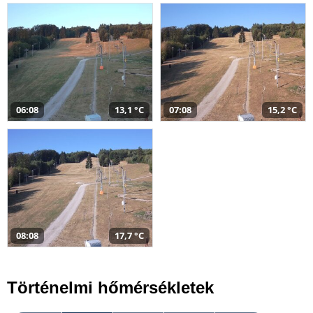
06:08
13,1 °C
07:08
15,2 °C
08:08
17,7 °C
Történelmi hőmérsékletek