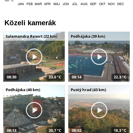
Közeli kamerák
Salamandra Resort (22 km)
Podhájska (39 km)
08:30
23,6 °C
08:14
22,3 °C
Podhájska (40 km)
Pustý hrad (43 km)
08:13
20,7 °C
08:02
18,3 °C