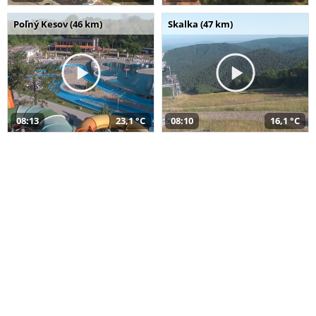
Poľný Kesov (46 km)
Skalka (47 km)
08:13
23,1 °C
08:10
16,1 °C