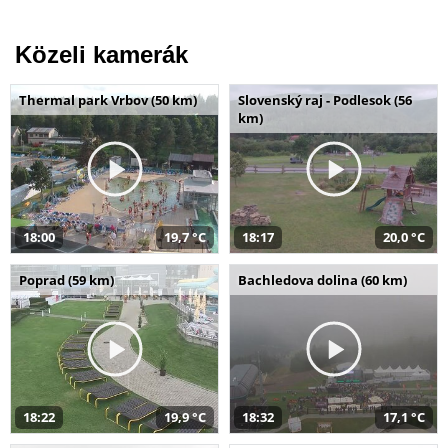
Közeli kamerák
Thermal park Vrbov (50 km)
Slovenský raj - Podlesok (56
km)
18:00
19,7 °C
18:17
20,0 °C
Poprad (59 km)
Bachledova dolina (60 km)
18:22
19,9 °C
18:32
17,1 °C