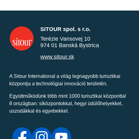
SITOUR spol. s r.o.
Terézie Vansovej 10
974 01 Banská Bystrica
www.sitour.sk
A Sitour International a világ legnagyobb turisztikai
központja a technológiai innováció területén.
Együttműködünk több mint 1000 turisztikai központtal
8 országban: síközpontokkal, hegyi üdülőhelyekkel,
uszodákkal és egyebekkel.