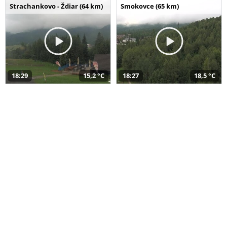
Strachankovo - Ždiar (64 km)
Smokovce (65 km)
18:29
15,2 °C
18:27
18,5 °C