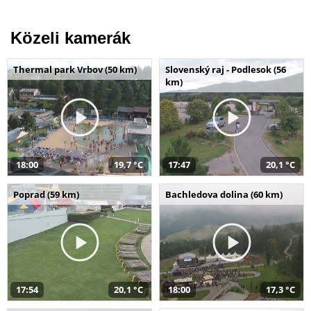
Közeli kamerák
Thermal park Vrbov (50 km)
Slovenský raj - Podlesok (56
km)
18:00
19,7 °C
17:47
20,1 °C
Poprad (59 km)
Bachledova dolina (60 km)
17:54
20,1 °C
18:00
17,3 °C