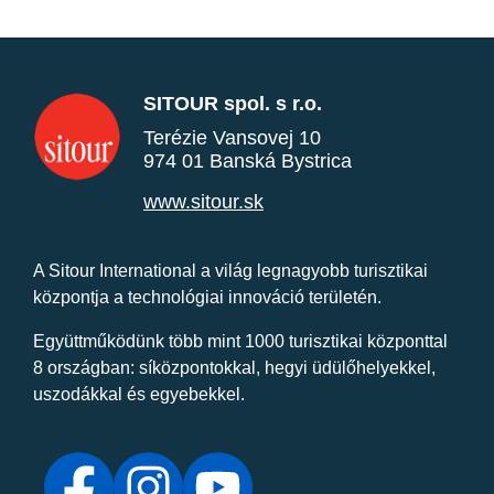
SITOUR spol. s r.o.
Terézie Vansovej 10
974 01 Banská Bystrica
www.sitour.sk
A Sitour International a világ legnagyobb turisztikai
központja a technológiai innováció területén.
Együttműködünk több mint 1000 turisztikai központtal
8 országban: síközpontokkal, hegyi üdülőhelyekkel,
uszodákkal és egyebekkel.