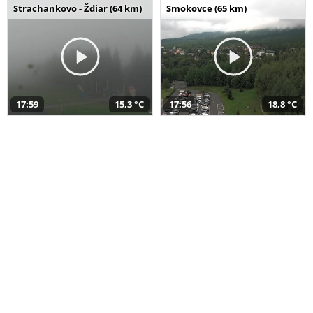
Strachankovo - Ždiar (64 km)
Smokovce (65 km)
17:59
15,3 °C
17:56
18,8 °C