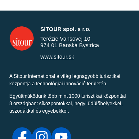
SITOUR spol. s r.o.
Terézie Vansovej 10
974 01 Banská Bystrica
www.sitour.sk
A Sitour International a világ legnagyobb turisztikai
központja a technológiai innováció területén.
Együttműködünk több mint 1000 turisztikai központtal
8 országban: síközpontokkal, hegyi üdülőhelyekkel,
uszodákkal és egyebekkel.