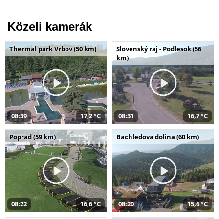
Közeli kamerák
Thermal park Vrbov (50 km)
Slovenský raj - Podlesok (56
km)
08:39
17,2 °C
08:31
16,7 °C
Poprad (59 km)
Bachledova dolina (60 km)
08:22
16,6 °C
08:20
15,6 °C