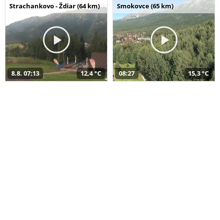
Strachankovo - Ždiar (64 km)
Smokovce (65 km)
8.8. 07:13
12,4 °C
08:27
15,3 °C