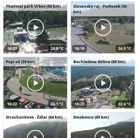
Thermal park Vrbov (50 km)
Slovenský raj - Podlesok (56
km)
16:37
24,8 °C
16:19
24,5 °C
Poprad (59 km)
Bachledova dolina (60 km)
16:22
24,1 °C
16:23
22,6 °C
Strachankovo - Ždiar (64 km)
Smokovce (65 km)