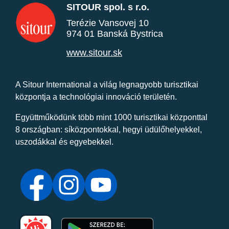
SITOUR spol. s r.o.
Terézie Vansovej 10
974 01 Banská Bystrica
www.sitour.sk
A Sitour International a világ legnagyobb turisztikai
központja a technológiai innováció területén.
Együttműködünk több mint 1000 turisztikai központtal
8 országban: síközpontokkal, hegyi üdülőhelyekkel,
uszodákkal és egyebekkel.