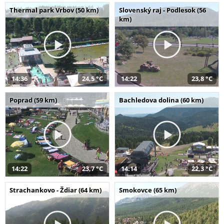
Thermal park Vrbov (50 km)
Slovenský raj - Podlesok (56
km)
14:36
24,5 °C
14:22
23,8 °C
Poprad (59 km)
Bachledova dolina (60 km)
14:22
23,7 °C
14:14
22,3 °C
Strachankovo - Ždiar (64 km)
Smokovce (65 km)