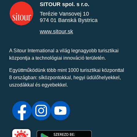
SITOUR spol. s r.o.
Terézie Vansovej 10
974 01 Banská Bystrica
www.sitour.sk
A Sitour International a világ legnagyobb turisztikai
központja a technológiai innováció területén.
Együttműködünk több mint 1000 turisztikai központtal
8 országban: síközpontokkal, hegyi üdülőhelyekkel,
uszodákkal és egyebekkel.