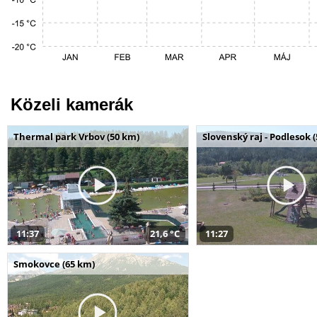
Közeli kamerák
Thermal park Vrbov (50 km)
Slovenský raj - Podlesok 
11:37
21,6 °C
11:27
Smokovce (65 km)