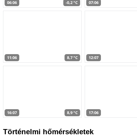
06:06
-0,2 °C
07:06
11:06
8,7 °C
12:07
16:07
8,9 °C
17:06
Történelmi hőmérsékletek