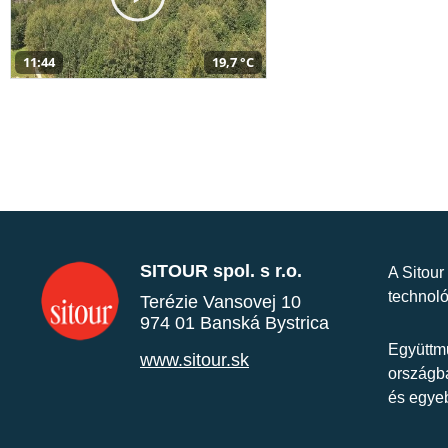
11:44
19,7 °C
SITOUR spol. s r.o.
A Sitour
technoló
Terézie Vansovej 10
974 01 Banská Bystrica
Együttmű
www.sitour.sk
országba
és egye