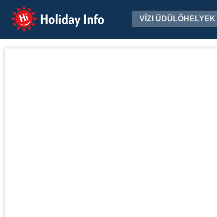
Holiday Info
VÍZI ÜDÜLŐHELYEK