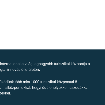
 International a világ legnagyobb turisztikai központja a
giai innováció területén.
ködünk több mint 1000 turisztikai központtal 8
n: síközpontokkal, hegyi üdülőhelyekkel, uszodákkal
bekkel.