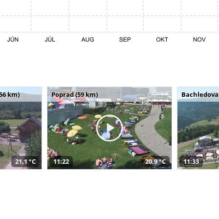
(56 km)
Poprad (59 km)
Bachledova 
21,1 °C
11:22
20,9 °C
11:33