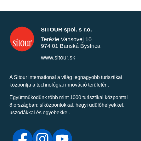
SITOUR spol. s r.o.
Terézie Vansovej 10
974 01 Banská Bystrica
www.sitour.sk
A Sitour International a világ legnagyobb turisztikai
központja a technológiai innováció területén.
Együttműködünk több mint 1000 turisztikai központtal
8 országban: síközpontokkal, hegyi üdülőhelyekkel,
uszodákkal és egyebekkel.