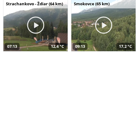
Strachankovo - Ždiar (64 km)
Smokovce (65 km)
07:13
12,4 °C
09:13
17,2 °C