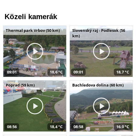
Közeli kamerák
Thermal park Vrbov (50 km)
Slovenský raj - Podlesok (56
km)
09:01
18,6 °C
09:01
18,7 °C
Poprad (59 km)
Bachledova dolina (60 km)
08:56
18,4 °C
08:58
16,0 °C