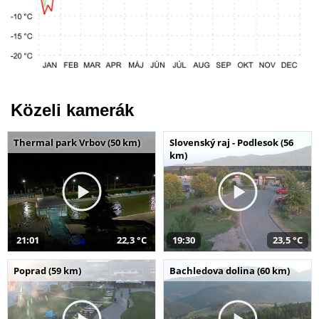
Közeli kamerák
Thermal park Vrbov (50 km)
Slovenský raj - Podlesok (56
km)
21:01
22,3 °C
19:30
23,5 °C
Poprad (59 km)
Bachledova dolina (60 km)