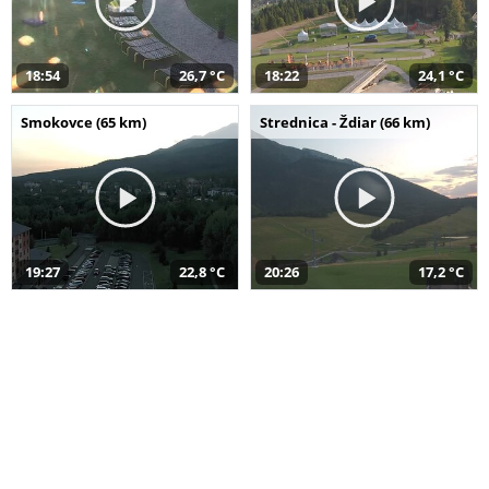
18:54
26,7 °C
18:22
24,1 °C
Smokovce (65 km)
Strednica - Ždiar (66 km)
19:27
22,8 °C
20:26
17,2 °C