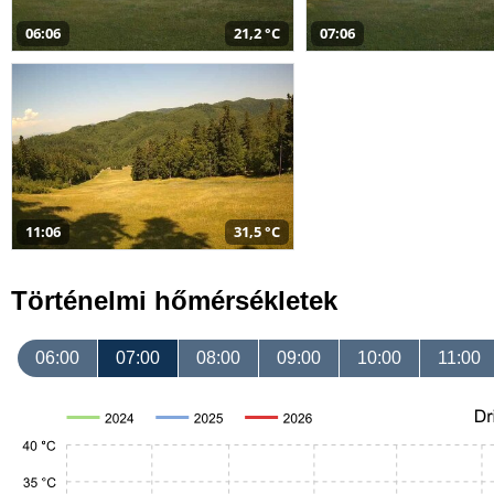
06:06
21,2 °C
07:06
11:06
31,5 °C
Történelmi hőmérsékletek
06:00
07:00
08:00
09:00
10:00
11:00