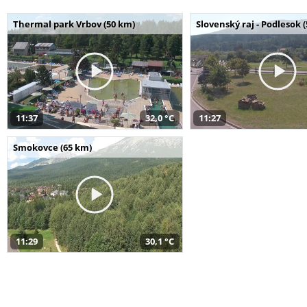
Thermal park Vrbov (50 km)
Slovenský raj - Podlesok 
11:37
32,0 °C
11:27
Smokovce (65 km)
11:29
30,1 °C