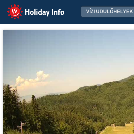
Holiday Info
VÍZI ÜDÜLŐHELYEK