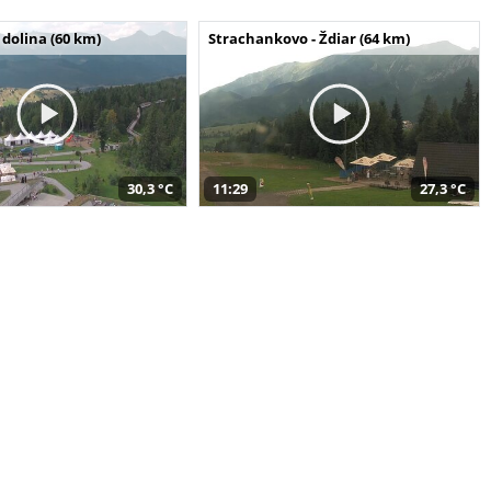
dolina (60 km)
Strachankovo - Ždiar (64 km)
30,3 °C
11:29
27,3 °C