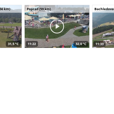
(56 km)
Poprad (59 km)
Bachledova 
31,5 °C
11:22
32,0 °C
11:33