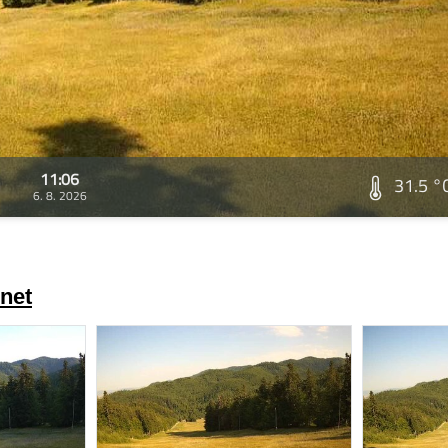
11:06
31.5 °
6. 8. 2026
net