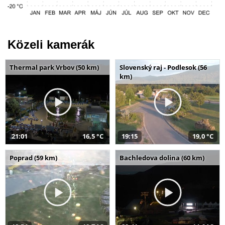
Közeli kamerák
Thermal park Vrbov (50 km)
Slovenský raj - Podlesok (56
km)
21:01
16,5 °C
19:15
19,0 °C
Poprad (59 km)
Bachledova dolina (60 km)