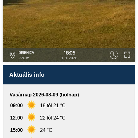
18:06
DRIENICA
720 m
8. 8. 2026
Aktuális info
Vasárnap 2026-08-09 (holnap)
09:00
18 tól 21 °C
12:00
22 tól 24 °C
15:00
24 °C