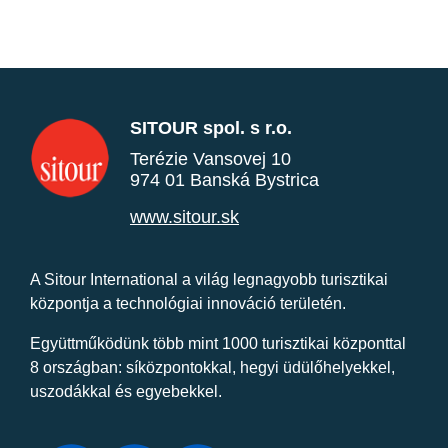
SITOUR spol. s r.o.
Terézie Vansovej 10
974 01 Banská Bystrica
www.sitour.sk
A Sitour International a világ legnagyobb turisztikai
központja a technológiai innováció területén.
Együttműködünk több mint 1000 turisztikai központtal
8 országban: síközpontokkal, hegyi üdülőhelyekkel,
uszodákkal és egyebekkel.