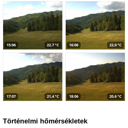
15:06
22,7 °C
16:06
22,0 °C
17:07
21,4 °C
18:06
20,6 °C
Történelmi hőmérsékletek