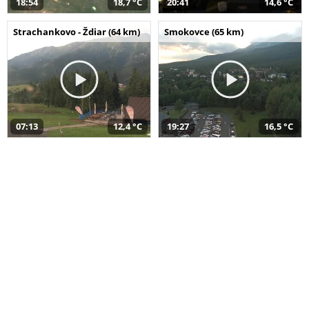
18:54
18,7 °C
20:41
14,6 °C
Strachankovo - Ždiar (64 km)
Smokovce (65 km)
07:13
12,4 °C
19:27
16,5 °C