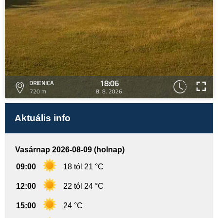
18:06
DRIENICA
720 m
8. 8. 2026
Aktuális info
Vasárnap 2026-08-09 (holnap)
09:00
18 tól 21 °C
12:00
22 tól 24 °C
15:00
24 °C