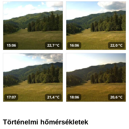
15:06
22,7 °C
16:06
22,0 °C
17:07
21,4 °C
18:06
20,6 °C
Történelmi hőmérsékletek