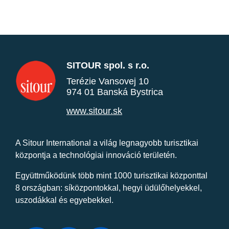
SITOUR spol. s r.o.
Terézie Vansovej 10
974 01 Banská Bystrica
www.sitour.sk
A Sitour International a világ legnagyobb turisztikai
központja a technológiai innováció területén.
Együttműködünk több mint 1000 turisztikai központtal
8 országban: síközpontokkal, hegyi üdülőhelyekkel,
uszodákkal és egyebekkel.