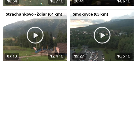
18:54
18,7 °C
20:41
14,6 °C
Strachankovo - Ždiar (64 km)
Smokovce (65 km)
07:13
12,4 °C
19:27
16,5 °C