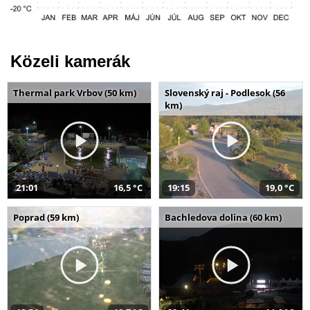
Közeli kamerák
Thermal park Vrbov (50 km)
Slovenský raj - Podlesok (56
km)
21:01
16,5 °C
19:15
19,0 °C
Poprad (59 km)
Bachledova dolina (60 km)