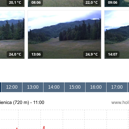
20,1 °C
08:06
22,0 °C
09:06
24,0 °C
13:06
24,9 °C
14:07
12:00
13:00
14:00
15:00
16:00
17:00