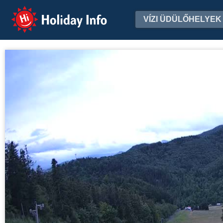
Holiday Info
VÍZI ÜDÜLŐHELYEK