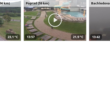
(56 km)
Poprad (59 km)
Bachledova 
23,1 °C
13:57
21,9 °C
13:42