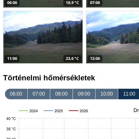
06:06
18,9 °C
07:06
11:06
23,6 °C
12:06
Történelmi hőmérsékletek
06:00
07:00
08:00
09:00
10:00
11:00