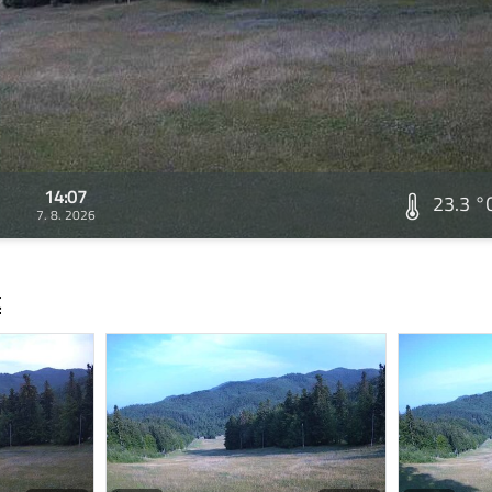
14:07
23.3 °
7. 8. 2026
t