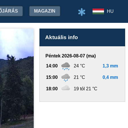
ŐJÁRÁS
MAGAZIN
HU
Aktuális info
Péntek 2026-08-07 (ma)
14:00
24 °C
1,3 mm
15:00
21 °C
0,4 mm
18:00
19 tól 21 °C