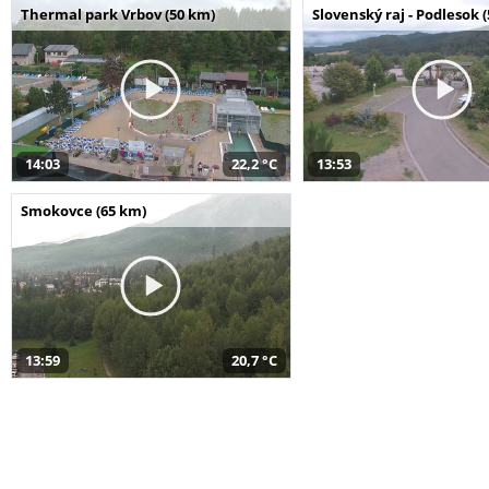
Thermal park Vrbov (50 km)
Slovenský raj - Podlesok 
14:03
22,2 °C
13:53
Smokovce (65 km)
13:59
20,7 °C