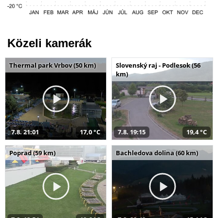
Közeli kamerák
Thermal park Vrbov (50 km)
Slovenský raj - Podlesok (56
km)
7.8. 21:01
17,0 °C
7.8. 19:15
19,4 °C
Poprad (59 km)
Bachledova dolina (60 km)