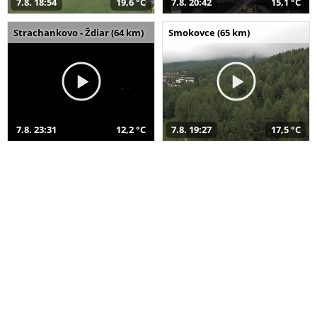
7.8. 18:54
19,6 °C
7.8. 20:42
15,1 °C
Strachankovo - Ždiar (64 km)
Smokovce (65 km)
7.8. 23:31
12,2 °C
7.8. 19:27
17,5 °C