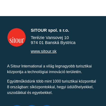
SITOUR spol. s r.o.
Terézie Vansovej 10
974 01 Banská Bystrica
www.sitour.sk
A Sitour International a világ legnagyobb turisztikai
központja a technológiai innováció területén.
Együttműködünk több mint 1000 turisztikai központtal
8 országban: síközpontokkal, hegyi üdülőhelyekkel,
uszodákkal és egyebekkel.