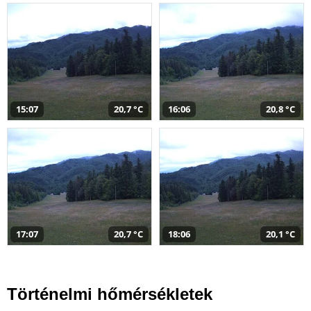
15:07
20,7 °C
16:06
20,8 °C
17:07
20,7 °C
18:06
20,1 °C
Történelmi hőmérsékletek