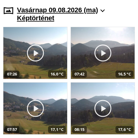
Vasárnap 09.08.2026 (ma)
Képtörténet
07:26
16,0 °C
07:42
16,5 °C
07:57
17,1 °C
08:15
17,6 °C