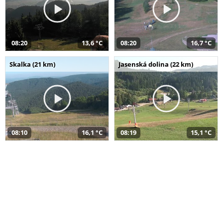
08:20
13,6 °C
08:20
16,7 °C
Skalka (21 km)
Jasenská dolina (22 km)
08:10
16,1 °C
08:19
15,1 °C