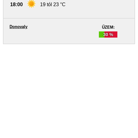
18:00
19 tól 23 °C
Donovaly
ŰZEM:
30 %