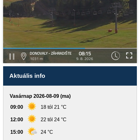
08:15
DONOVALY - ZÁHRADIŠTE
1031 m
9. 8. 2026
Aktuális info
Vasárnap 2026-08-09 (ma)
09:00
18 tól 21 °C
12:00
22 tól 24 °C
15:00
24 °C