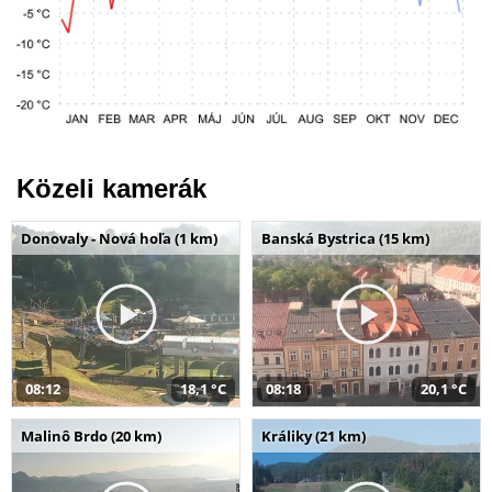
Közeli kamerák
Donovaly - Nová hoľa (1 km)
Banská Bystrica (15 km)
08:12
18,1 °C
08:18
20,1 °C
Malinô Brdo (20 km)
Králiky (21 km)