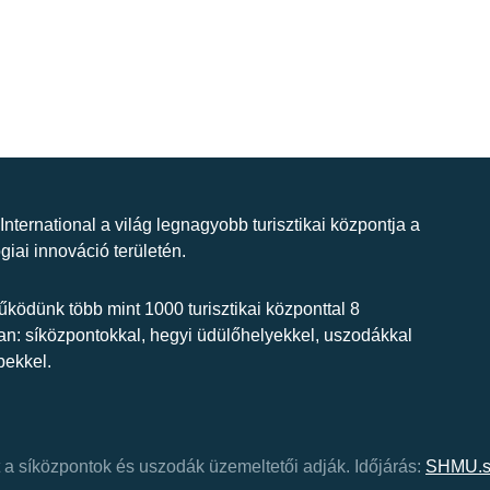
 International a világ legnagyobb turisztikai központja a
giai innováció területén.
ködünk több mint 1000 turisztikai központtal 8
n: síközpontokkal, hegyi üdülőhelyekkel, uszodákkal
bekkel.
at a síközpontok és uszodák üzemeltetői adják.
Időjárás:
SHMU.s