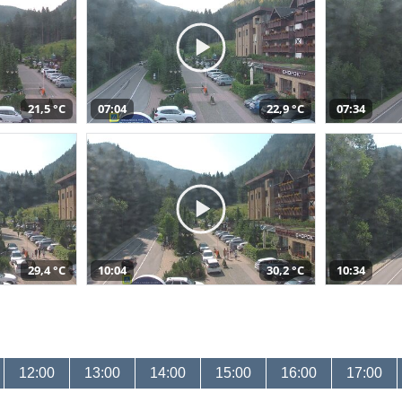
21,5 °C
07:04
22,9 °C
07:34
29,4 °C
10:04
30,2 °C
10:34
12:00
13:00
14:00
15:00
16:00
17:00