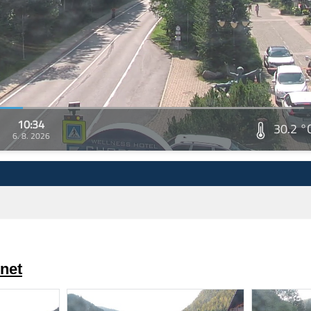
10:34
30.2 °
6. 8. 2026
net