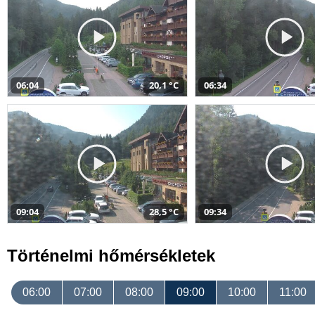
06:04
20,1 °C
06:34
09:04
28,5 °C
09:34
Történelmi hőmérsékletek
06:00
07:00
08:00
09:00
10:00
11:00