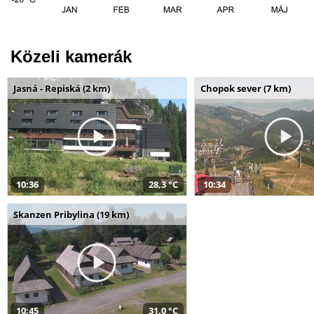
Közeli kamerák
Jasná - Repiská (2 km)
Chopok sever (7 km)
10:36
28,3 °C
10:34
Skanzen Pribylina (19 km)
10:45
31,0 °C