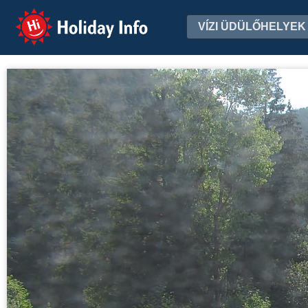
Holiday Info
VÍZI ÜDÜLŐHELYEK