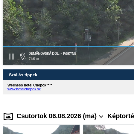
DEMÄNOVSKÁ DOL. - JASKYNE
746 m
Szállás tippek
Wellness hotel Chopok****
www.hotelchopok.sk
Csütörtök 06.08.2026 (ma)
Képtörté