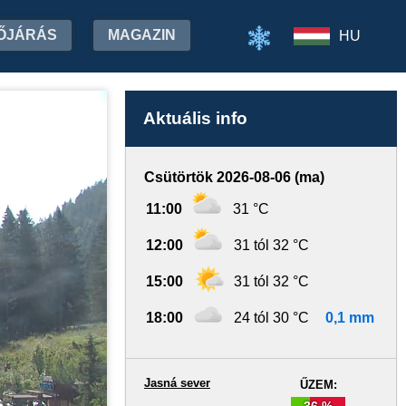
ŐJÁRÁS
MAGAZIN
HU
Aktuális info
Csütörtök 2026-08-06 (ma)
11:00
31 °C
12:00
31 tól 32 °C
15:00
31 tól 32 °C
18:00
24 tól 30 °C
0,1 mm
Jasná sever
ŰZEM:
36 %