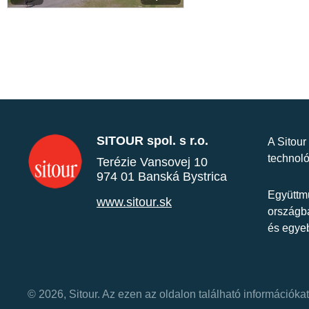
SITOUR spol. s r.o.
A Sitour
technoló
Terézie Vansovej 10
974 01 Banská Bystrica
Együttmű
www.sitour.sk
országba
és egye
© 2026, Sitour. Az ezen az oldalon található információk