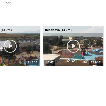
 (13 km)
Bešeňová (13 km)
31,6 °C
10:47
32,9 °C