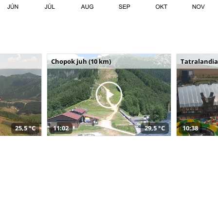
Chopok juh (10 km)
Tatralandia
25,5 °C
11:02
29,5 °C
10:38