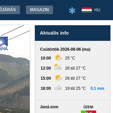
ŐJÁRÁS
MAGAZIN
HU
Aktuális info
Csütörtök 2026-08-06 (ma)
10:00
25 °C
12:00
26 tól 27 °C
15:00
26 tól 27 °C
18:00
19 tól 25 °C
0,1 mm
Jasná sever
ŰZEM:
36 %