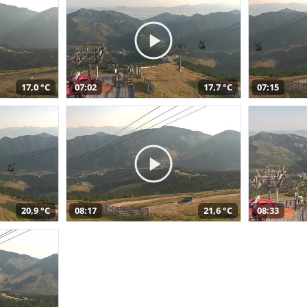
17,0 °C
07:02
17,7 °C
07:15
20,9 °C
08:17
21,6 °C
08:33