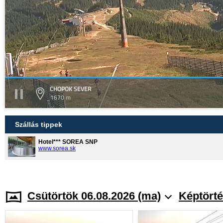
CHOPOK SEVER
1670 m
Szállás tippek
Hotel*** SOREA SNP
www.sorea.sk
Csütörtök 06.08.2026 (ma)
Képtörté