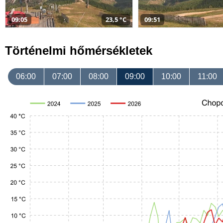
09:05
23,5 °C
09:51
Történelmi hőmérsékletek
06:00
07:00
08:00
09:00
10:00
11:00