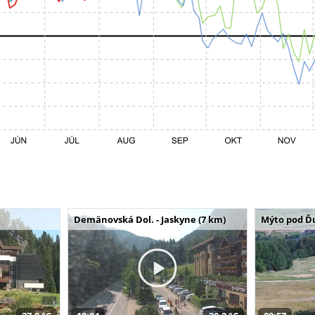
Demänovská Dol. - Jaskyne (7 km)
Mýto pod Ď