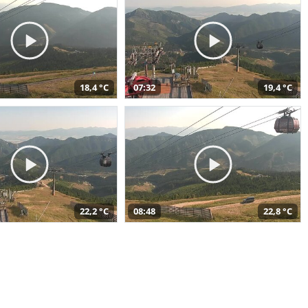
18,4 °C
07:32
19,4 °C
22,2 °C
08:48
22,8 °C