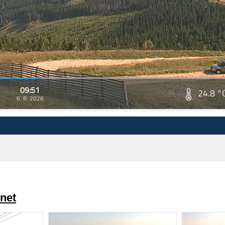
09:51
24.8 °
6. 8. 2026
net