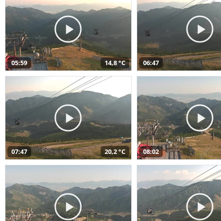
05:59
14,8 °C
06:47
07:47
20,2 °C
08:02