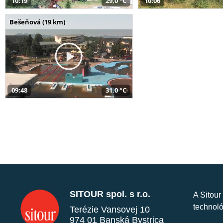
10:19
29,0 °C
10:06
Bešeňová (19 km)
09:48
31,0 °C
SITOUR spol. s r.o.
A Sitour
technoló
Terézie Vansovej 10
974 01 Banská Bystrica