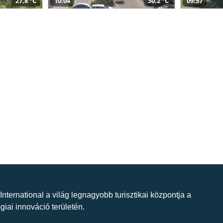
27,8 °C
10:04
30,2 °C
09:57
 International a világ legnagyobb turisztikai központja a
giai innováció területén.