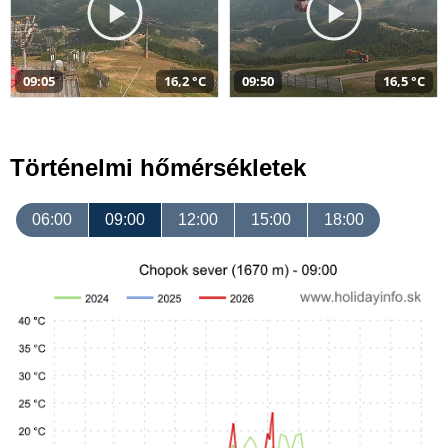
09:05
16,2 °C
09:50
16,5 °C
Történelmi hőmérsékletek
06:00
09:00
12:00
15:00
18:00