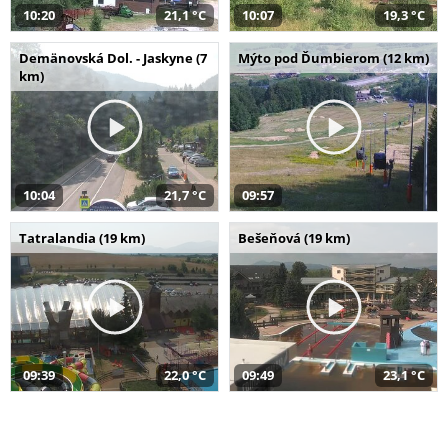
10:20
21,1 °C
10:07
19,3 °C
Demänovská Dol. - Jaskyne (7
Mýto pod Ďumbierom (12 km)
km)
10:04
21,7 °C
09:57
Tatralandia (19 km)
Bešeňová (19 km)
09:39
22,0 °C
09:49
23,1 °C