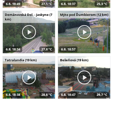
6.8. 18:49
27,1 °C
6.8. 18:37
25,3 °C
Demänovská Dol. - Jaskyne (7
Mýto pod Ďumbierom (12 km)
km)
6.8. 18:34
27,8 °C
6.8. 18:57
Tatralandia (19 km)
Bešeňová (19 km)
6.8. 18:38
28,8 °C
6.8. 18:47
29,7 °C