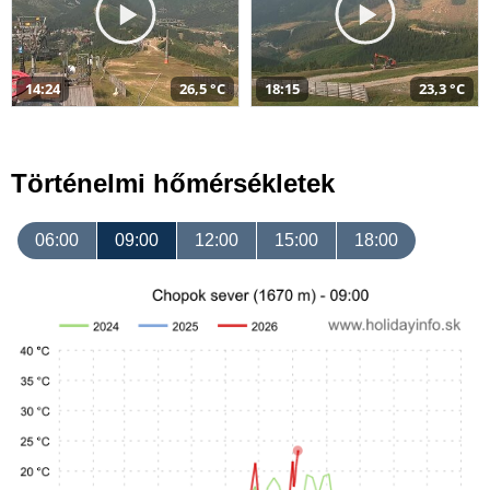
14:24
26,5 °C
18:15
23,3 °C
Történelmi hőmérsékletek
06:00
09:00
12:00
15:00
18:00