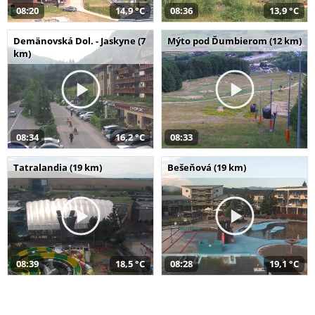
08:20
14,9 °C
08:36
13,9 °C
Demänovská Dol. - Jaskyne (7
Mýto pod Ďumbierom (12 km)
km)
08:34
16,2 °C
08:33
Tatralandia (19 km)
Bešeňová (19 km)
08:39
18,5 °C
08:28
19,1 °C