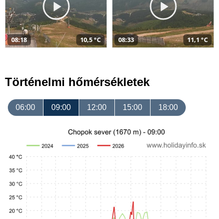
08:18
10,5 °C
08:33
11,1 °C
Történelmi hőmérsékletek
06:00
09:00
12:00
15:00
18:00