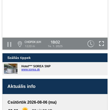
18:02
CHOPOK JUH
1220 m
14. 1. 2025
Szállás tippek
Hotel*** SOREA SNP
www.sorea.sk
Aktuális info
Csütörtök 2026-08-06 (ma)