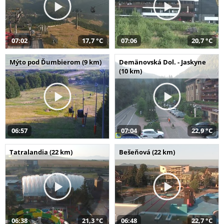
07:02
17,7 °C
07:06
20,7 °C
Mýto pod Ďumbierom (9 km)
Demänovská Dol. - Jaskyne
(10 km)
06:57
07:04
22,9 °C
Tatralandia (22 km)
Bešeňová (22 km)
06:38
21,3 °C
06:48
22,7 °C