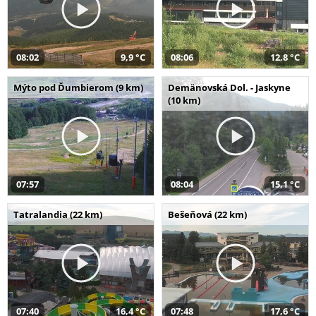
08:02
9,9 °C
08:06
12,8 °C
Mýto pod Ďumbierom (9 km)
Demänovská Dol. - Jaskyne
(10 km)
07:57
08:04
15,1 °C
Tatralandia (22 km)
Bešeňová (22 km)
07:40
16,4 °C
07:48
17,6 °C