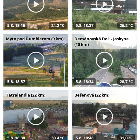
5.8. 18:16
24,2 °C
5.8. 18:37
26,2 °C
Mýto pod Ďumbierom (9 km)
Demänovská Dol. - Jaskyne
(10 km)
5.8. 18:57
5.8. 18:34
28,7 °C
Tatralandia (22 km)
Bešeňová (22 km)
5.8. 18:38
30,4 °C
5.8. 18:48
31,0 °C