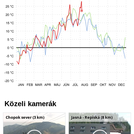
Közeli kamerák
Chopok sever (3 km)
Jasná - Repiská (8 km)