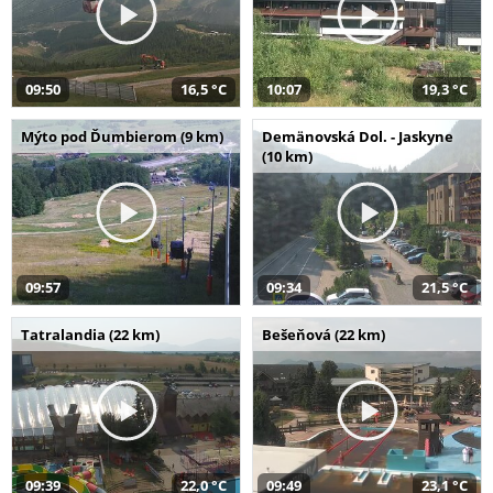
09:50
16,5 °C
10:07
19,3 °C
Mýto pod Ďumbierom (9 km)
Demänovská Dol. - Jaskyne
(10 km)
09:57
09:34
21,5 °C
Tatralandia (22 km)
Bešeňová (22 km)
09:39
22,0 °C
09:49
23,1 °C