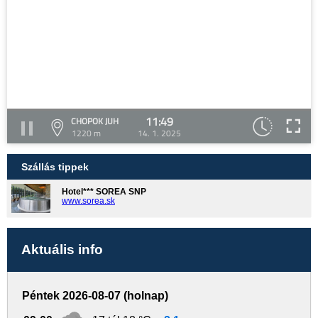
11:49
CHOPOK JUH
1220 m
14. 1. 2025
Szállás tippek
Hotel*** SOREA SNP
www.sorea.sk
Aktuális info
Péntek 2026-08-07 (holnap)