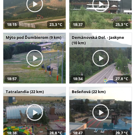
18:15
23,3 °C
18:37
25,3 °C
Mýto pod Ďumbierom (9 km)
Demänovská Dol. - Jaskyne
(10 km)
18:57
18:34
27,8 °C
Tatralandia (22 km)
Bešeňová (22 km)
18:38
28,8 °C
18:47
29,7 °C