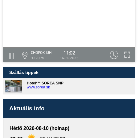
11:02
CHOPOK JUH
1220 m
14. 1. 2025
Szállás tippek
Hotel*** SOREA SNP
www.sorea.sk
Aktuális info
Hétfő 2026-08-10 (holnap)