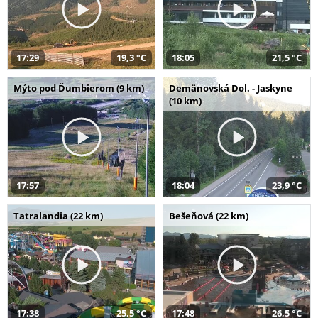
17:29
19,3 °C
18:05
21,5 °C
Mýto pod Ďumbierom (9 km)
Demänovská Dol. - Jaskyne
(10 km)
17:57
18:04
23,9 °C
Tatralandia (22 km)
Bešeňová (22 km)
17:38
25,5 °C
17:48
26,5 °C