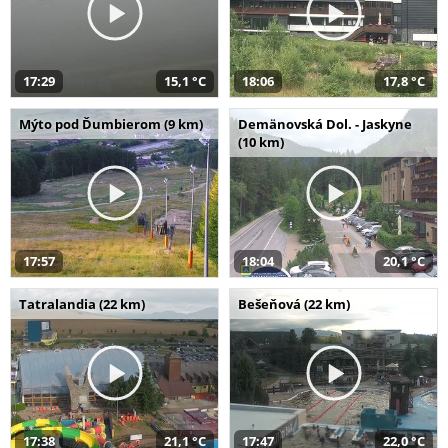
17:29
15,1 °C
18:06
17,8 °C
Mýto pod Ďumbierom (9 km)
Demänovská Dol. - Jaskyne
(10 km)
17:57
18:04
20,1 °C
Tatralandia (22 km)
Bešeňová (22 km)
17:38
21,1 °C
17:47
22,0 °C