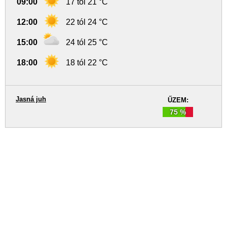
09:00
17 tól 21 °C
12:00
22 tól 24 °C
15:00
24 tól 25 °C
18:00
18 tól 22 °C
Jasná juh
ŰZEM:
75 %