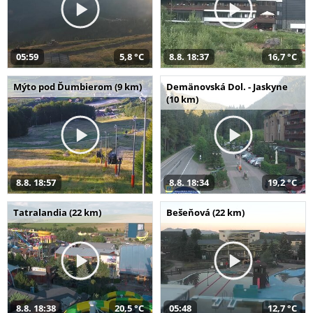
05:59
5,8 °C
8.8. 18:37
16,7 °C
Mýto pod Ďumbierom (9 km)
Demänovská Dol. - Jaskyne
(10 km)
8.8. 18:57
8.8. 18:34
19,2 °C
Tatralandia (22 km)
Bešeňová (22 km)
8.8. 18:38
20,5 °C
05:48
12,7 °C