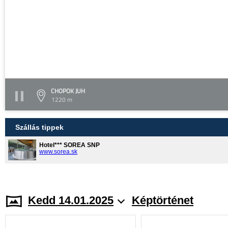
CHOPOK JUH
1220 m
Szállás tippek
Hotel*** SOREA SNP
www.sorea.sk
Kedd 14.01.2025
Képtörténet