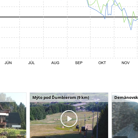
Mýto pod Ďumbierom (9 km)
Demänovská 