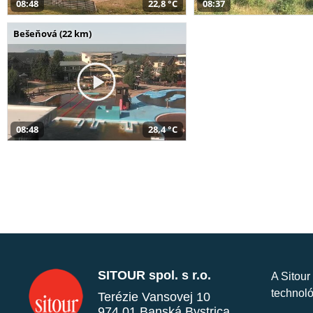
08:48
22,8 °C
08:37
Bešeňová (22 km)
08:48
28,4 °C
SITOUR spol. s r.o.
A Sitour
technoló
Terézie Vansovej 10
974 01 Banská Bystrica