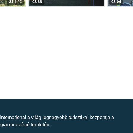
25,1 °C
08:33
08:04
 International a világ legnagyobb turisztikai központja a
giai innováció területén.