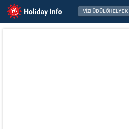
Holiday Info
VÍZI ÜDÜLŐHELYEK