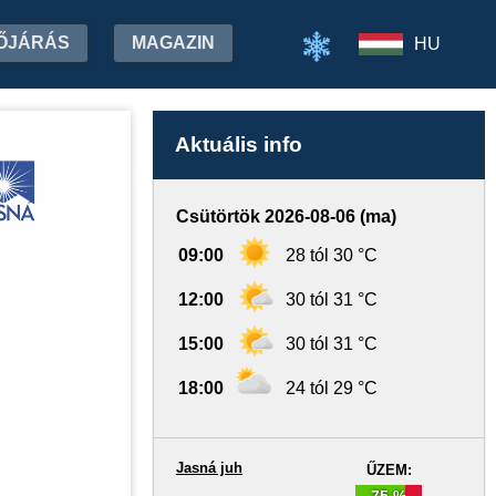
ŐJÁRÁS
MAGAZIN
HU
Aktuális info
Csütörtök 2026-08-06 (ma)
09:00
28 tól 30 °C
12:00
30 tól 31 °C
15:00
30 tól 31 °C
18:00
24 tól 29 °C
Jasná juh
ŰZEM:
75 %