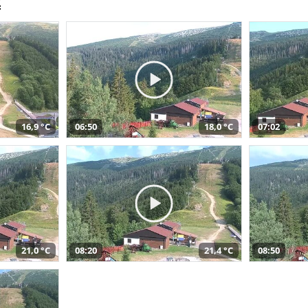
t
16,9 °C
06:50
18,0 °C
07:02
21,0 °C
08:20
21,4 °C
08:50