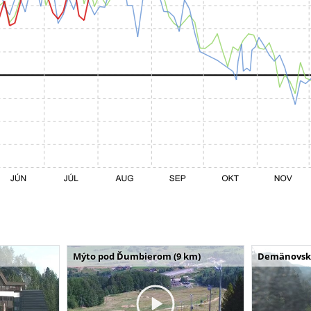
Mýto pod Ďumbierom (9 km)
Demänovská 