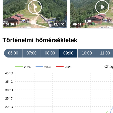
09:20
22,1 °C
09:51
Történelmi hőmérsékletek
06:00
07:00
08:00
09:00
10:00
11:00