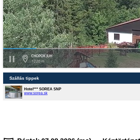
CHOPOK JUH
1220 m
Szállás tippek
Hotel*** SOREA SNP
www.sorea.sk