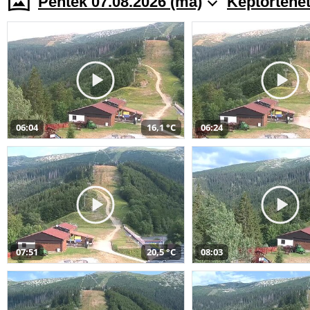
Péntek 07.08.2026 (ma)
Képtörténe
06:04
16,1 °C
06:24
07:51
20,5 °C
08:03