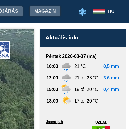
ŐJÁRÁS
MAGAZIN
HU
Aktuális info
Péntek 2026-08-07 (ma)
10:00
21 °C
0,5 mm
12:00
21 tól 23 °C
3,6 mm
15:00
19 tól 20 °C
0,4 mm
18:00
17 tól 20 °C
Jasná juh
ŰZEM:
75 %