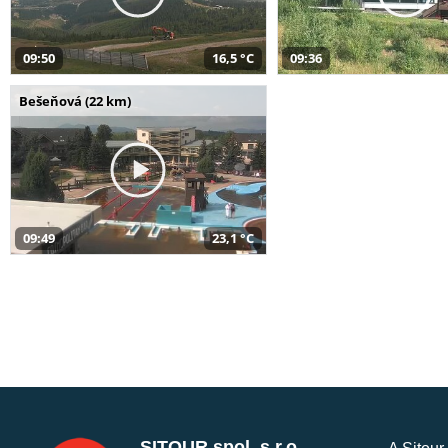
09:50
16,5 °C
09:36
Bešeňová (22 km)
09:49
23,1 °C
SITOUR spol. s r.o.