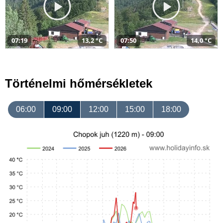
07:19
13,2 °C
07:50
14,0 °C
Történelmi hőmérsékletek
06:00
09:00
12:00
15:00
18:00