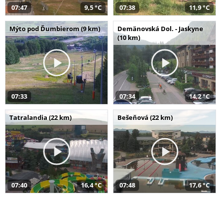
07:47
9,5 °C
07:38
11,9 °C
Mýto pod Ďumbierom (9 km)
Demänovská Dol. - Jaskyne
(10 km)
07:33
07:34
14,2 °C
Tatralandia (22 km)
Bešeňová (22 km)
07:40
16,4 °C
07:48
17,6 °C